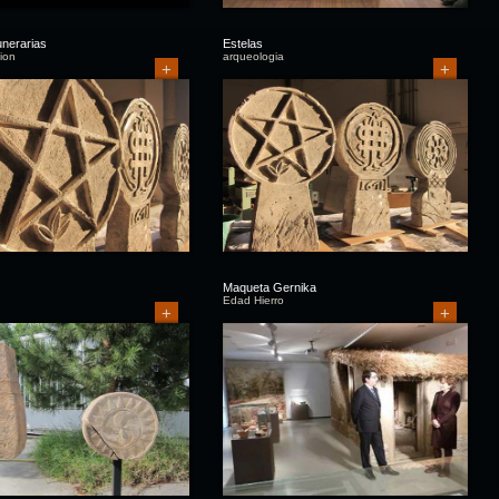
unerarias
Estelas
ion
arqueologia
+
+
Maqueta Gernika
Edad Hierro
+
+