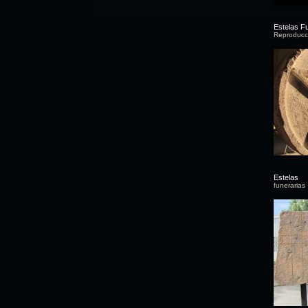
Estelas F
Reproducc
Estelas
funerarias