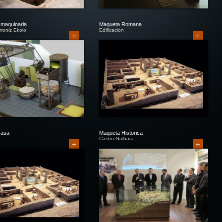
maquinaria
Maqueta Romana
rroniz Ekolo
Edificacion
+
+
casa
Maqueta Historica
Castro Galbara
+
+