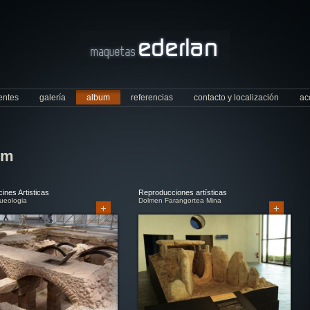
ientes
galería
album
referencias
contacto y localización
ac
um
ines Artisticas
Reproducciones artísticas
ueologia
Dolmen Farangortea Mina
+
+