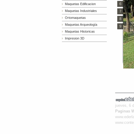
Maquetas Edificacion
6
Maquetas Industriales
7
Ortomaquetas
8
Maquetas Arqueología
9
Maquetas Historicas
Impresion 3D
jueves, 6 
Paginas 
www.ederla
www.contex