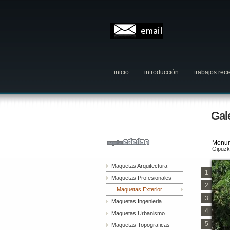
inicio
introducción
trabajos rec
Gal
Monum
Gipuzk
Maquetas Arquitectura
1
Maquetas Profesionales
2
Maquetas Exterior
3
Maquetas Ingenieria
4
Maquetas Urbanismo
5
Maquetas Topograficas