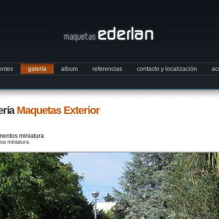
ientes
galería
album
referencias
contacto y localización
ac
ería
Maquetas Exterior
entos miniatura
oa miniatura