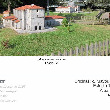
Monumentos miniatura
Escala 1:25
Oficinas: c/ Mayor
Estudio-Ta
de agosto de 2026
Aloa 
Web amigas:
T
n.net
loitizar.com