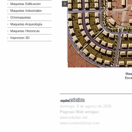
Maquetas Edificacion
6
Maquetas Industriales
Ortomaquetas
Maquetas Arqueología
Maquetas Historicas
Impresion 3D
Maq
Esca
domingo, 9 de agosto de 2026
Paginas Web amigas:
www.ederlan.net
www.contexloitizar.com