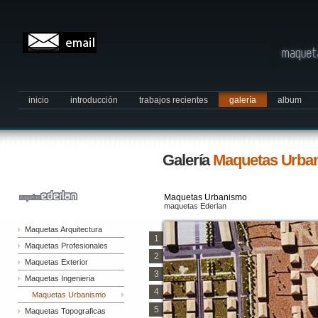
inicio
introducción
trabajos recientes
galería
album
Galería
Maquetas Urba
Maquetas Urbanismo
maquetas Ederlan
Maquetas Arquitectura
1
Maquetas Profesionales
2
Maquetas Exterior
3
Maquetas Ingenieria
4
Maquetas Urbanismo
5
Maquetas Topograficas